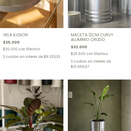
VELA ILUSION
MACETA 12CM CURVY
ALUMINIO CRUDO
$25.000
$32.000
$20.000
con
Efectivo
$25.600
con
Efectivo
3
cuotas sin interés de
$8.333,33
3
cuotas sin interés de
$10.666,67