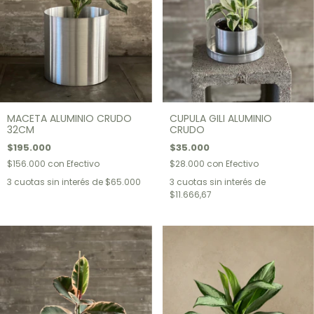
MACETA ALUMINIO CRUDO
CUPULA GILI ALUMINIO
32CM
CRUDO
$195.000
$35.000
$156.000
con
Efectivo
$28.000
con
Efectivo
3
cuotas sin interés de
$65.000
3
cuotas sin interés de
$11.666,67