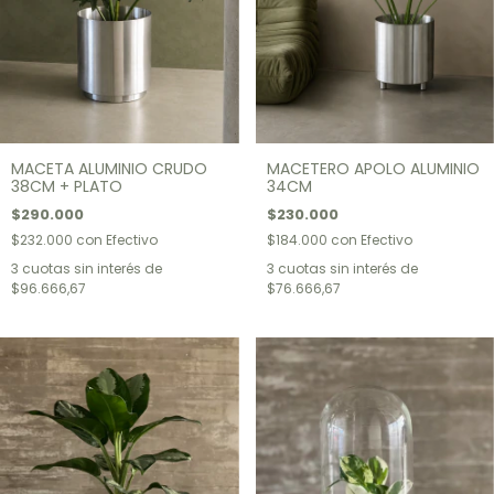
MACETA ALUMINIO CRUDO
MACETERO APOLO ALUMINIO
38CM + PLATO
34CM
$290.000
$230.000
$232.000
con
Efectivo
$184.000
con
Efectivo
3
cuotas sin interés de
3
cuotas sin interés de
$96.666,67
$76.666,67