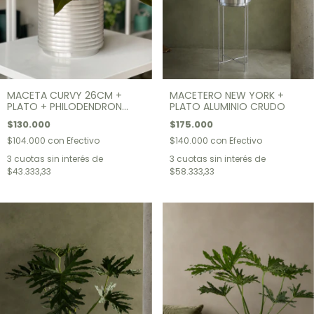
MACETA CURVY 26CM +
MACETERO NEW YORK +
PLATO + PHILODENDRON
PLATO ALUMINIO CRUDO
IMPERIAL
$130.000
$175.000
$104.000
con
Efectivo
$140.000
con
Efectivo
3
cuotas sin interés de
3
cuotas sin interés de
$43.333,33
$58.333,33